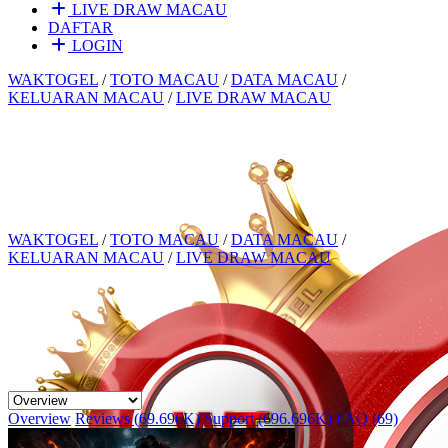
LIVE DRAW MACAU
DAFTAR
LOGIN
WAKTOGEL
/
TOTO MACAU
/
DATA MACAU
/
KELUARAN MACAU
/
LIVE DRAW MACAU
WAKTOGEL
/
TOTO MACAU
/
DATA MACAU
/
KELUARAN MACAU
/
LIVE DRAW MACAU
Overview
Reviews (69.696K)
Support (696.696K)
FAQ (69)