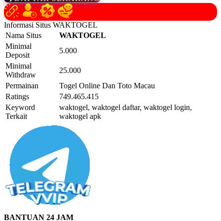
Informasi Situs WAKTOGEL
Nama Situs
WAKTOGEL
Minimal
5.000
Deposit
Minimal
25.000
Withdraw
Permainan
Togel Online Dan Toto Macau
Ratings
749.465.415
Keyword
waktogel, waktogel daftar, waktogel login,
Terkait
waktogel apk
BANTUAN 24 JAM