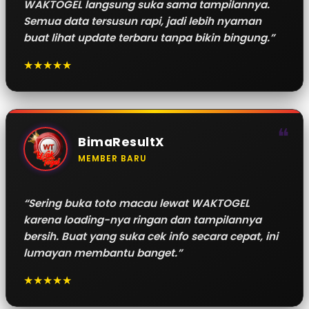
WAKTOGEL langsung suka sama tampilannya.
Semua data tersusun rapi, jadi lebih nyaman
buat lihat update terbaru tanpa bikin bingung.”
★★★★★
❝
BimaResultX
MEMBER BARU
“Sering buka toto macau lewat WAKTOGEL
karena loading-nya ringan dan tampilannya
bersih. Buat yang suka cek info secara cepat, ini
lumayan membantu banget.”
★★★★★