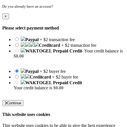
Do you already have an account?
Log in
×
Please select payment method
Paypal
+ $2 transaction fee
Creditcard
+ $2 transaction fee
WAKTOGEL Prepaid Credit
- Your credit balance is
$0.00
Add credit to buy this item using WAKTOGEL Credit
Paypal
+ $2 buyer fee
Creditcard
+ $2 buyer fee
WAKTOGEL Prepaid Credit
Your credit balance is
$0.00
Add WAKTOGEL credit
Continue
This website uses cookies
This website uses cookies to be able to give the best experience